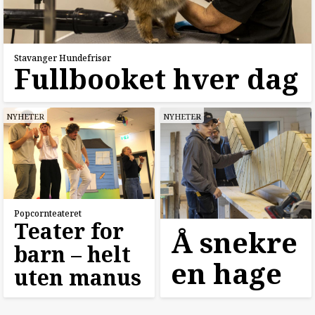
Stavanger Hundefrisør
Fullbooket hver dag
NYHETER
NYHETER
Popcornteateret
Teater for
Å snekre
barn –⁠ helt
en hage
uten manus