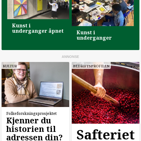
Kunst i
underganger åpnet
Kunst i
underganger
KULTUR
BEDRIFTSPROFILEN
Folkeforskningsprosjektet
Kjenner du
historien til
Safteriet
adressen din?