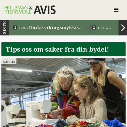
SISTE
Unike vikingsmykker
12:00 -
11:00 -
tilbake i Norge etter 1200
Eiendomsov
år
Tips oss om saker fra din bydel!
KULTUR