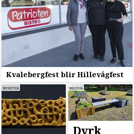
Kvalebergfest blir Hillevågfest
NYHETER
KULTUR
Dyrk