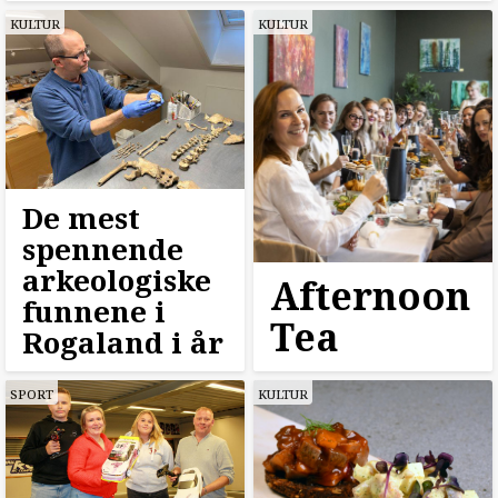
KULTUR
KULTUR
De mest
spennende
arkeologiske
Afternoon
funnene i
Tea
Rogaland i år
SPORT
KULTUR