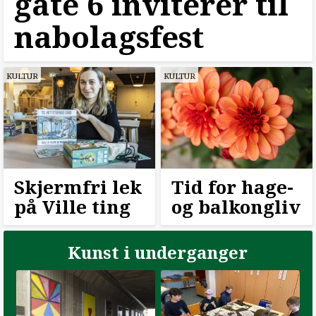
gate 6 inviterer til
nabolagsfest
KULTUR
KULTUR
Skjermfri lek
Tid for hage-
på Ville ting
og balkongliv
Kunst i underganger