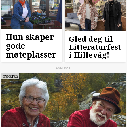
Hun skaper
Gled deg til
gode
Litteraturfest
møteplasser
i Hillevåg!
NYHETER