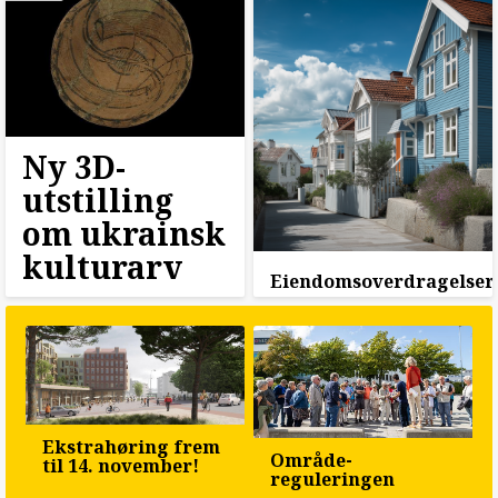
Ny 3D-
utstilling
om ukrainsk
kulturarv
Eiendomsoverdragelser
Ekstrahøring frem
Område­
til 14. november!
reguleringen