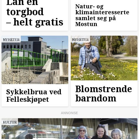
Lån en
Natur- og
torgbod
klimainteresserte
samlet seg på
–⁠ helt gratis
Mostun
NYHETER
NYHETER
Blomstrende
Sykkelbrua ved
barndom
Felleskjøpet
KULTUR