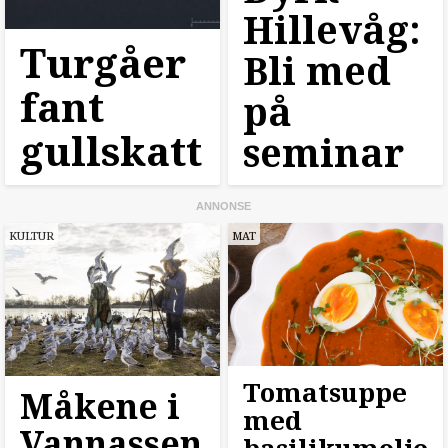
Hillevåg:
Turgåer
Bli med
fant
på
gullskatt
seminar
KULTUR
MAT
Tomatsuppe
Måkene i
med
Vannassen
basilikumolje