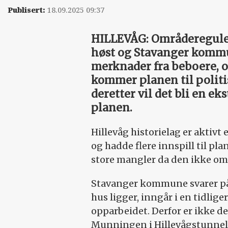
Publisert:
18.09.2025 09:37
HILLEVÅG: Områdereguleri
høst og Stavanger kommu
merknader fra beboere, o
kommer ­planen til polit
deretter vil det bli en e
planen.
Hillevåg historielag er aktiv
og hadde flere innspill til pl
store mangler da den ikke omf
Stavanger kommune svarer på 
hus ligger, inngår i en tidlige
opparbeidet. Derfor er ikke 
Munningen i Hillevågstunnele