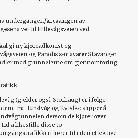
t av undergangen/kryssingen av
gesens vei til Hillevågsveien ved
kal gi ny kjøreadkomst og
ågsveien og Paradis sør, svarer Stavanger
ler med grunneierne om gjennomføring
rafikk
våg (gjelder også Storhaug) er i følge
antene fra Hundvåg og Ryfylke slipper å
undvågtunnelen dersom de kjører over
id å likestille disse to
mgangstrafikken hører til i den effektive