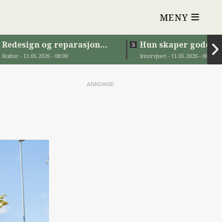
MENY
Redesign og reparasjon
Hun skaper gode
for unge
møteplasser
Kultur - 11.05.2026 - 08:00
Intervjuet - 11.05.2026 - 08:00