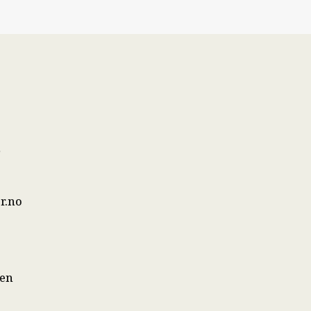
s
r.no
sen