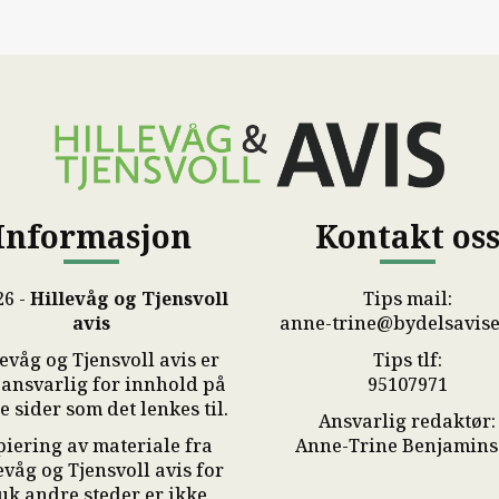
Informasjon
Kontakt os
26 -
Hillevåg og Tjensvoll
Tips mail:
avis
anne-trine@bydelsavise
evåg og Tjensvoll avis er
Tips tlf:
 ansvarlig for innhold på
95107971
 sider som det lenkes til.
Ansvarlig redaktør:
iering av materiale fra
Anne-Trine Benjamin
evåg og Tjensvoll avis for
uk andre steder er ikke