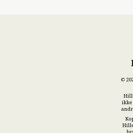
© 20
Hill
ikke
andre
Kop
Hill
br