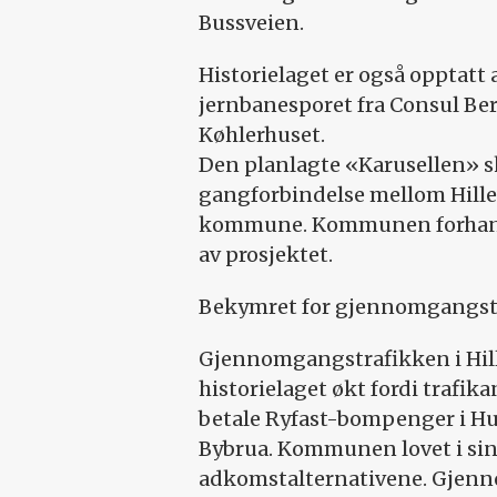
Bussveien.
Historielaget er også opptat
jernbanesporet fra Consul Ber
Køhlerhuset.
Den planlagte «Karusellen» s
gangforbindelse mellom Hillev
kommune. Kommunen forhand
av prosjektet.
Bekymret for gjennomgangst
Gjennomgangstrafikken i Hille
historielaget økt fordi trafik
betale Ryfast-bompenger i H
Bybrua. Kommunen lovet i sin t
adkomstalternativene. Gjenno