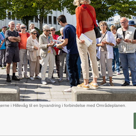
ne i Hillevåg til en byvandring i forbindelse med Områdeplanen.