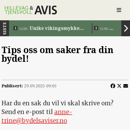
SISTE
Unike vikingsmykker
12:00 -
11:00 -
tilbake i Norge etter 1200
Eiendomsov
år
Tips oss om saker fra din
bydel!
Publisert:
29.09.2025 09:05
Har du en sak du vil vi skal skrive om?
Send en e-post til
anne-
trine@bydelsaviser.no