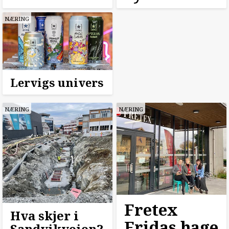
NÆRING
Lervigs univers
NÆRING
NÆRING
Fretex
Hva skjer i
Fridas hage
Sandvikveien?