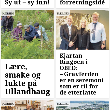
Sy ut –⁠ sy inn!
forretningsidé
NÆRING
NÆRING
Kjartan
Ringøen i
Lære,
OBED:
smake og
–⁠ Gravferden
er en seremoni
lukte på
som er til for
Ullandhaug
de etterlatte
NÆRING
NÆRING