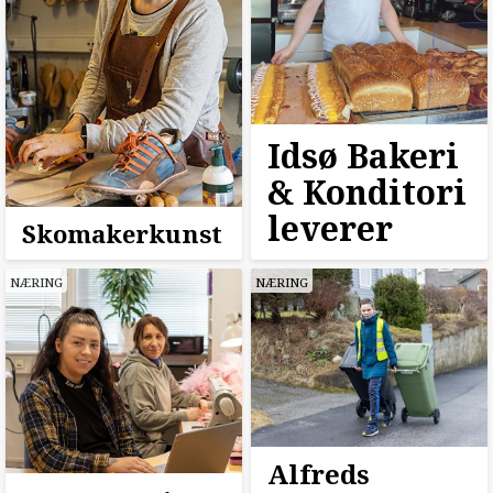
Idsø Bakeri
& Konditori
leverer
Skomakerkunst
NÆRING
NÆRING
Alfreds