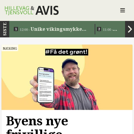
SISTE
Unike vikingsmykker
12:00 -
11:00 -
tilbake i Norge etter 1200
Eiendomsov
år
NÆRING
Byens nye