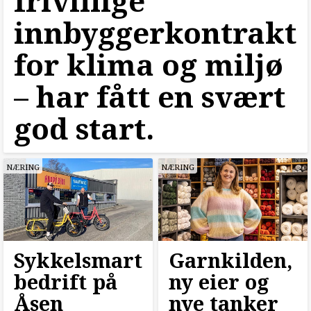
frivillige
innbyggerkontrakt
for klima og miljø
–⁠ har fått en svært
god start.
NÆRING
NÆRING
Sykkelsmart
Garnkilden,
bedrift på
ny eier og
Åsen
nye tanker