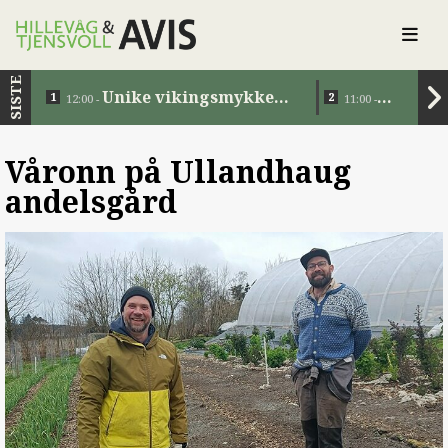
SISTE
Unike vikingsmykker
12:00 -
11:00 -
tilbake i Norge etter 1200
Eiendomsov
år
Våronn på Ullandhaug
andelsgård