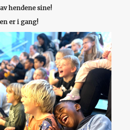
 av hendene sine!
en er i gang!