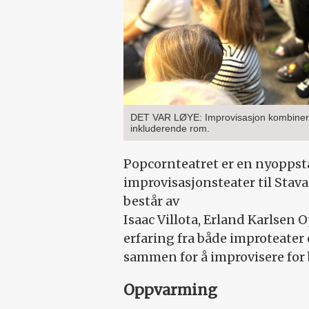
DET VAR LØYE: Improvisasjon kombinere
inkluderende rom.
Popcornteatret er en ny­opp­­­­­
improvisasjonsteater til Sta­
består av
Isaac Villota, Erland Karlsen O
erfaring fra både improteater o
sammen for å improvisere fo
Oppvarming