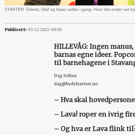
STARTER: Erlend, Olaf og Isaac setter i gang. Hvor det ender vet in
Publisert:
03.12.2025 08:00
HILLEVÅG: Ingen manus, in
barnas egne ideer. Popcor
til barnehagene i ­Stavan
Dag Svihus
dag@bydelsaviser.no
– Hva skal ­hovedpersone
– Lava! roper en ivrig fir
– Og hva er Lava flink til