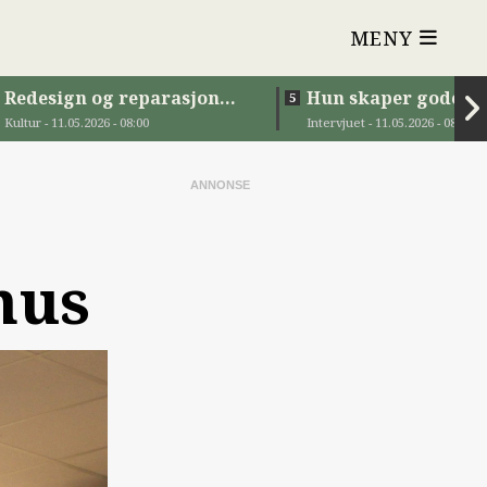
MENY
Redesign og reparasjon
Hun skaper gode
for unge
møteplasser
Kultur - 11.05.2026 - 08:00
Intervjuet - 11.05.2026 - 08:00
nus