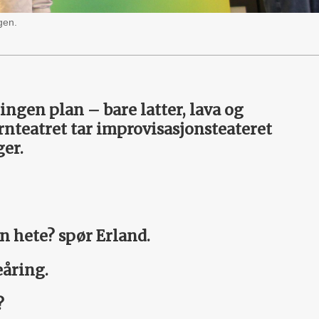
gen.
gen plan – bare ­latter, lava og
n­teatret tar improvisasjons­teateret
ger.
n hete? spør Erland.
eåring.
?