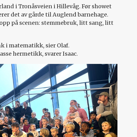
land i Tronåsveien i Hillevåg. Før showet
bærer det av gårde til Auglend barnehage.
pp på scenen: stemmebruk, litt sang, litt
nk i matematikk, sier Olaf.
asse hermetikk, svarer Isaac.