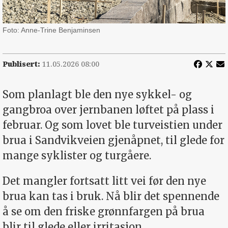
Foto: Anne-Trine Benjaminsen
Publisert:
11.05.2026 08:00
Som planlagt ble den nye sykkel- og
gangbroa over jernbanen løftet på plass i
februar. Og som lovet ble turveistien under
brua i Sandvikveien gjenåpnet, til glede for
mange syklister og turgåere.
Det mangler fortsatt litt vei før den nye
brua kan tas i bruk. Nå blir det spennende
å se om den friske grønnfargen på brua
blir til glede eller irritasjon.