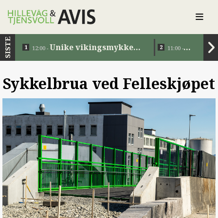
SISTE
Unike vikingsmykker
12:00 -
11:00 -
tilbake i Norge etter 1200
Eiendomsov
år
Sykkelbrua ved Felleskjøpet