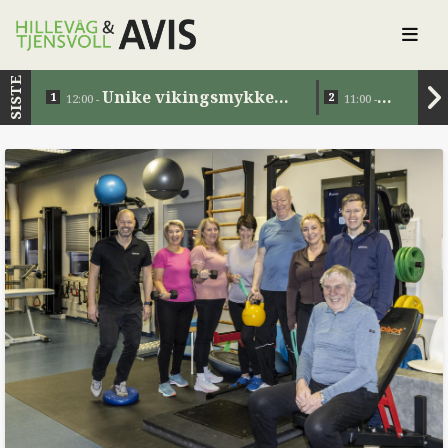
SISTE
Unike vikingsmykker
12:00 -
11:00 -
tilbake i Norge etter 1200
Eiendomsov
år