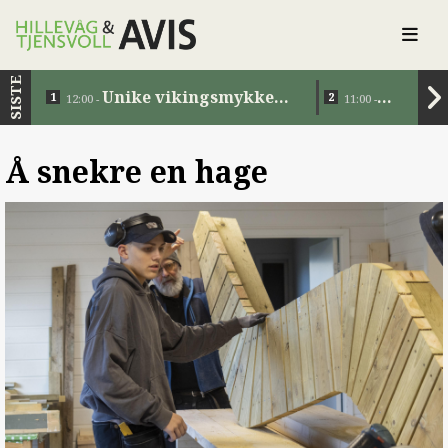
SISTE
Unike vikingsmykker
12:00 -
11:00 -
tilbake i Norge etter 1200
Eiendomsov
år
Å snekre en hage