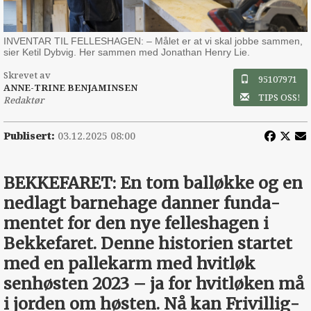
INVENTAR TIL FELLESHAGEN: – Målet er at vi skal jobbe sammen,
sier Ketil Dybvig. Her sammen med Jonathan Henry Lie.
Skrevet av
95107971
ANNE-TRINE BENJAMINSEN
TIPS OSS!
Redaktør
Publisert:
03.12.2025 08:00
BEKKEFARET: En tom balløkke og en
nedlagt barnehage ­danner funda­
mentet for den nye felleshagen i
Bekke­faret. Denne ­historien startet
med en pallekarm med hvitløk
senhøsten 2023 – ja for hvitløken må
i ­jorden om høsten. Nå kan Frivillig­